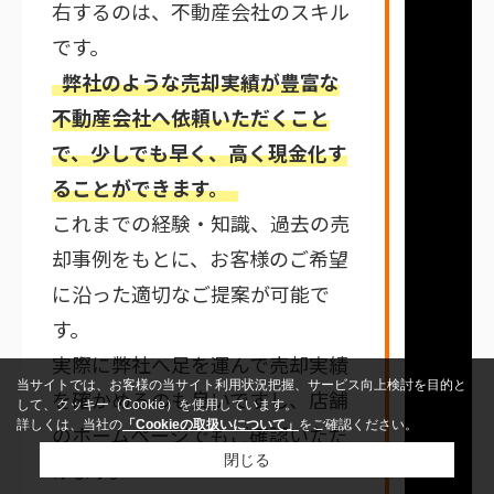
右するのは、不動産会社のスキル
です。
弊社のような売却実績が豊富な
不動産会社へ依頼いただくこと
で、少しでも早く、高く現金化す
ることができます。
これまでの経験・知識、過去の売
却事例をもとに、お客様のご希望
に沿った適切なご提案が可能で
す。
実際に弊社へ足を運んで売却実績
当サイトでは、お客様の当サイト利用状況把握、サービス向上検討を目的と
を確かめるのも良いですし、店舗
して、クッキー（Cookie）を使用しています。
詳しくは、当社の
「Cookieの取扱いについて」
をご確認ください。
のホームページでもご確認いただ
閉じる
けます。