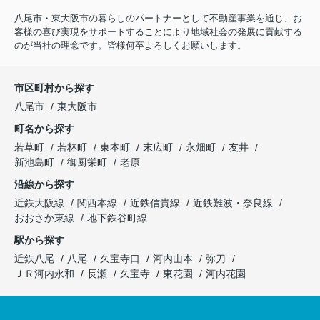
八尾市・東大阪市の暮らしのパートナーとして不動産事業を通じ、お
客様の喜び実現をサポートすることにより地域社会の発展に貢献する
のが当社の理念です。皆様何卒よろしくお願いします。
市区町村から探す
八尾市
東大阪市
町名から探す
若草町
若林町
東本町
末広町
永畑町
友井
新池島町
御厨栄町
老原
沿線から探す
近鉄大阪線
関西本線
近鉄信貴線
近鉄難波・奈良線
おおさか東線
地下鉄谷町線
駅から探す
近鉄八尾
八尾
久宝寺口
河内山本
弥刀
ＪＲ河内永和
長瀬
久宝寺
東花園
河内花園