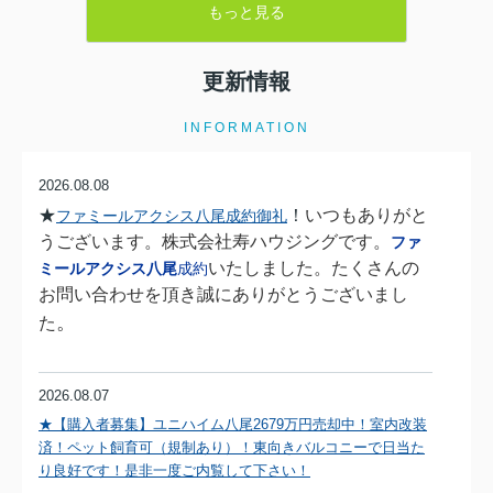
売った場合の3000万円特別控除」**を利用でき、譲渡所得から最
もっと見る
大3000万円を控除できます。 しかし、この制度は適用条件が細か
く、「知らなかったために使えなかった」というケースも少なく
ありません。 この記事では、八尾市で相続した空き家を売却する
更新情報
方に向けて、3000万円特別控除の概要、適用要件、注意点、節税
のポイントについてわかりやすく解説します。 ...
INFORMATION
2026.08.08
★
！
いつもありがと
ファミールアクシス八尾成約御礼
うございます。株式会社寿ハウジング
です。
ファ
いたしました。たくさんの
ミールアクシス八尾
成約
お問い合わせを頂き誠にありがとうございまし
。
た
2026.08.07
★【購入者募集】ユニハイム八尾2679万円売却中！室内改装
済！ペット飼育可（規制あり）！東
向きバルコニーで日当た
り良好です！是非一度ご内覧して下さい！