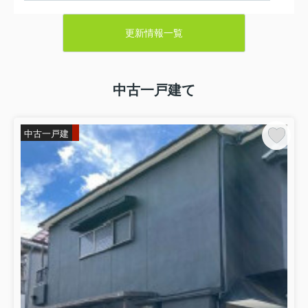
2026.08.06
八尾市のマンション一覧はこちら！
更新情報一覧
八尾市・東大阪市の不動産売却は寿ハウジングにお任せ
ください！
中古一戸建て
2026.08.06
東大阪市のマンション一覧はこちら！
八尾市・東大阪市の不動産売却なら寿ハウジングにお任
中古一戸建
せください！
2026.08.05
★現在、当社では売却物件大募集中です。売却・買取をご検
討中の方は大至急ご連絡下さい！お問い合わせは、0120-884-
713です。