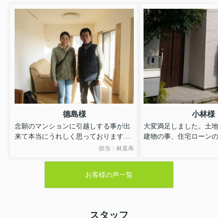
德島様
小林様
念願のマンションに引越しする事が出
大変満足しました。土
来て本当にうれしく思っております。
建物の事、住宅ローン
林さんには本当にお世話になりまし
事、色々な事が分かり
担当：林直寿
た。全て頼りぱなっしだったのです
な事が多かったですが
が、細かく連絡を下さったり説明も分
の豊富な経験のもと丁
お客様の声一覧
かりやすく購入するにあたって不安は
説明して頂き本当に感
ありませんでした。
す。ありがとうござい
林さんに出会えた事に感謝していま
す。ありがとうございました。
スタッフ