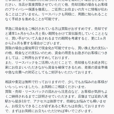
ださい。当店が直接買取させていただく他、売却活動の場合もお客様
のプライバシー保護を徹底し、ご近所にお住まいの方々に情報が伝わ
ることはございません。リースバックも同様に、周囲に知られること
なく手続きを進めることが可能です。
早急に現金化をご検討されている方は買取がおすすめです。売却です
と通常1ヵ月から3ヵ月と長い期間をかけて宣伝販売していくこととな
り、買い手がついて入金されるまでの期間を考慮すると、更に1ヵ月
から2ヵ月を要する場合がございます。
買取の場合は最短即日で現金化が可能ですから、買い換え先の支払い
の他、税金などの支払いのため、資金の用意をお急ぎのお客様につき
ましては、ご利用をおすすめしております。
また、リースバックをご活用いただくことで、売却後も引き続き同じ
家にお住まいいただきながら資金を確保できるため、老後の資金準備
や急な出費への対応としてもご好評をいただいております。
相談や査定は無料で行っておりますので、少しでもお悩みのお客様が
いらっしゃいましたら、お気軽にご相談くださいませ。
買取・売却・リースバックの流れから注意点など、お客様が気持ちよ
くご納得されるまでご説明させていただきます。店舗までは近鉄八尾
駅から徒歩1分で、アクセスは抜群です。些細なお悩みでも構いませ
ん、お役立ちできることが必ずあると私たちは自負しておりますの
で、まずはお気軽にお立ちいただければ幸いでございます。