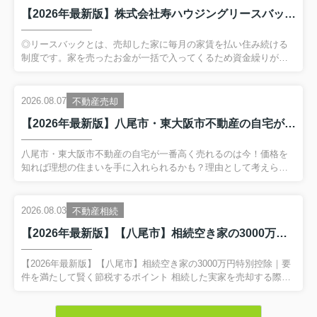
【2026年最新版】株式会社寿ハウジングリースバック高価買取中！八尾市、東大阪市地域限定！
◎リースバックとは、売却した家に毎月の家賃を払い住み続ける
制度です。家を売ったお金が一括で入ってくるため資金繰りが楽
になる他、引っ越しも避けることができます。リースバックの最
大のメリットは・・・1、最短5日で現金化可能！2、最大1年間の
賃料0円！3、仲介手数料・更新料不要！4、普通賃貸借契約で長く
2026.08.07
不動産売却
住むこと可能！5、売却後の費用が一括で入るため、住宅ローンの
【2026年最新版】八尾市・東大阪市不動産の自宅が一番高く売れるのは今！価格を知れば理想の住まいを手に入れられるかも？
返済や事業資金、老後資金の捻出などご自由にお使いいただけま
す。６、売却後も住み続けられるため引っ越し費用の負担もな
く、買い替えの方も新居の完成を待つ間仮住まいを用意する必要
八尾市・東大阪市不動産の自宅が一番高く売れるのは今！価格を
がありません。７、不動産会社の所有となるためこれまでかかっ
知れば理想の住まいを手に入れられるかも？理由として考えられ
ていた固定資...
るのは、東京オリンピックや大阪万博の開催（2025年）による地
価上昇、、コロナ禍での住み替え需要の拡大、建築資材高騰によ
る市場全体の価格上昇などです。いずれにしても、2026年現在は
2026.08.03
不動産相続
ご自宅が非常に高く売れるタイミングであることを理解しておく
【2026年最新版】【八尾市】相続空き家の3000万円特別控除｜要件を満たして賢く節税するポイント
べきです。また、家やマンションは築年数の経過によって価格が
大きく低下していくことからも、ご自宅が一番高く売れるのは今
まさにこのタイミングであることが分かります。2、理想の住まい
【2026年最新版】【八尾市】相続空き家の3000万円特別控除｜要
は、今の家が高く売れれば簡単に手に入る多くの方はご自宅を売
件を満たして賢く節税するポイント 相続した実家を売却する際、
却すること...
「できるだけ税金を抑えたい」と考える方は多いでしょう。 実
は、一定の条件を満たせば**「被相続人の居住用財産（空き家）を