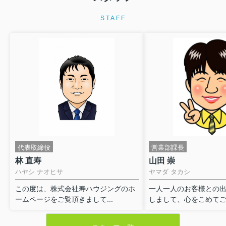
STAFF
代表取締役
営業部課長
林 直寿
山田 崇
ハヤシ ナオヒサ
ヤマダ タカシ
この度は、株式会社寿ハウジングのホ
一人一人のお客様との
ームページをご覧頂きまして...
しまして、心をこめてご対