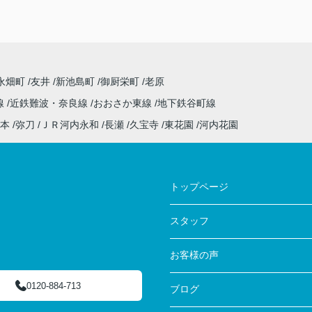
永畑町
友井
新池島町
御厨栄町
老原
線
近鉄難波・奈良線
おおさか東線
地下鉄谷町線
本
弥刀
ＪＲ河内永和
長瀬
久宝寺
東花園
河内花園
トップページ
スタッフ
お客様の声
0120-884-713
ブログ