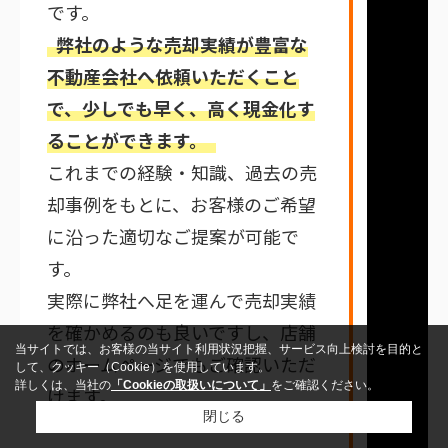
です。
弊社のような売却実績が豊富な
不動産会社へ依頼いただくこと
で、少しでも早く、高く現金化す
ることができます。
これまでの経験・知識、過去の売
却事例をもとに、お客様のご希望
に沿った適切なご提案が可能で
す。
実際に弊社へ足を運んで売却実績
を確かめるのも良いですし、店舗
当サイトでは、お客様の当サイト利用状況把握、サービス向上検討を目的と
のホームページでもご確認いただ
して、クッキー（Cookie）を使用しています。
詳しくは、当社の
「Cookieの取扱いについて」
をご確認ください。
けます。
閉じる