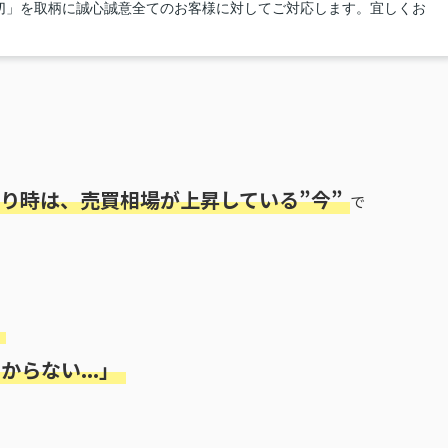
切」を取柄に誠心誠意全てのお客様に対してご対応します。宜しくお
り時は、売買相場が上昇している”今”
で
らない...」