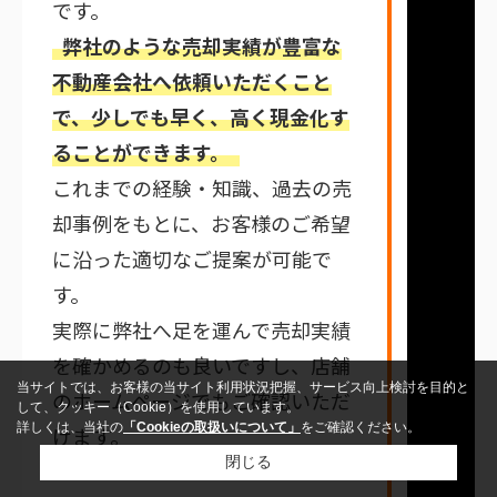
です。
弊社のような売却実績が豊富な
不動産会社へ依頼いただくこと
で、少しでも早く、高く現金化す
ることができます。
これまでの経験・知識、過去の売
却事例をもとに、お客様のご希望
に沿った適切なご提案が可能で
す。
実際に弊社へ足を運んで売却実績
を確かめるのも良いですし、店舗
当サイトでは、お客様の当サイト利用状況把握、サービス向上検討を目的と
のホームページでもご確認いただ
して、クッキー（Cookie）を使用しています。
詳しくは、当社の
「Cookieの取扱いについて」
をご確認ください。
けます。
閉じる