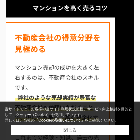
マンションを高く売るコツ
不動産会社の得意分野を
見極める
マンション売却の成功を大きく左
右するのは、不動産会社のスキル
です。
弊社のような売却実績が豊富な
不動産会社へ依頼いただくこと
当サイトでは、お客様の当サイト利用状況把握、サービス向上検討を目的と
して、クッキー（Cookie）を使用しています。
で、少しでも早く、高く現金化す
詳しくは、当社の
「Cookieの取扱いについて」
をご確認ください。
ることができます。
閉じる
これまでの経験・知識、過去の売