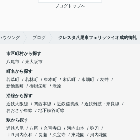
ブログトップへ
ハウジング
ブログ
クレスタ八尾東フェリッツイオ成約御礼
市区町村から探す
八尾市
東大阪市
町名から探す
若草町
若林町
東本町
末広町
永畑町
友井
新池島町
御厨栄町
老原
沿線から探す
近鉄大阪線
関西本線
近鉄信貴線
近鉄難波・奈良線
おおさか東線
地下鉄谷町線
駅から探す
近鉄八尾
八尾
久宝寺口
河内山本
弥刀
ＪＲ河内永和
長瀬
久宝寺
東花園
河内花園