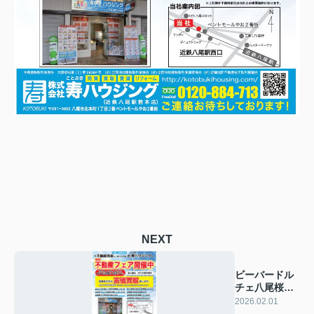
NEXT
ビーバードル
チェ八尾桜ケ
丘成約御礼
2026.02.01