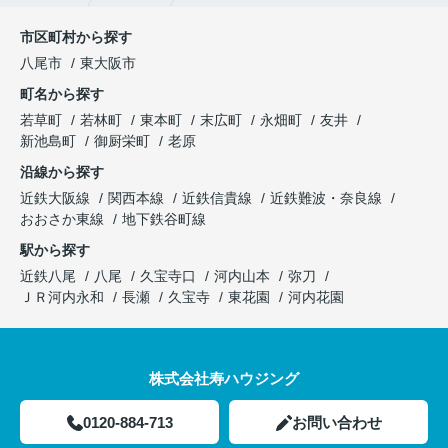
市区町村から探す
八尾市
東大阪市
町名から探す
若草町
若林町
東本町
末広町
永畑町
友井
新池島町
御厨栄町
老原
沿線から探す
近鉄大阪線
関西本線
近鉄信貴線
近鉄難波・奈良線
おおさか東線
地下鉄谷町線
駅から探す
近鉄八尾
八尾
久宝寺口
河内山本
弥刀
ＪＲ河内永和
長瀬
久宝寺
東花園
河内花園
株式会社寿ハウジング
0120-884-713
お問い合わせ