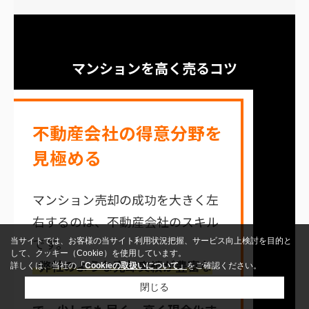
マンションを高く売るコツ
不動産会社の得意分野を
見極める
マンション売却の成功を大きく左
右するのは、不動産会社のスキル
です。
当サイトでは、お客様の当サイト利用状況把握、サービス向上検討を目的と
して、クッキー（Cookie）を使用しています。
弊社のような売却実績が豊富な
詳しくは、当社の
「Cookieの取扱いについて」
をご確認ください。
不動産会社へ依頼いただくこと
閉じる