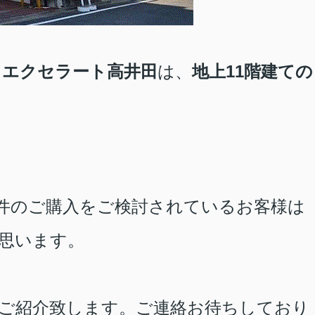
、
エクセラート高井田
は、
地上11階建ての
。
件のご購入をご検討されているお客様は
思います。
ご紹介致します。ご連絡お待ちしており