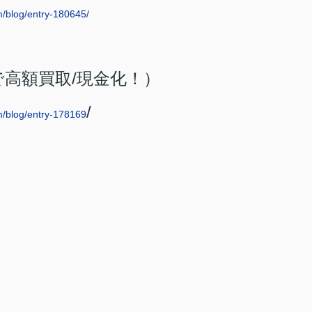
m/blog/entry-180645/
で高額買取
/
現金化！）
/
m/blog/entry-178169