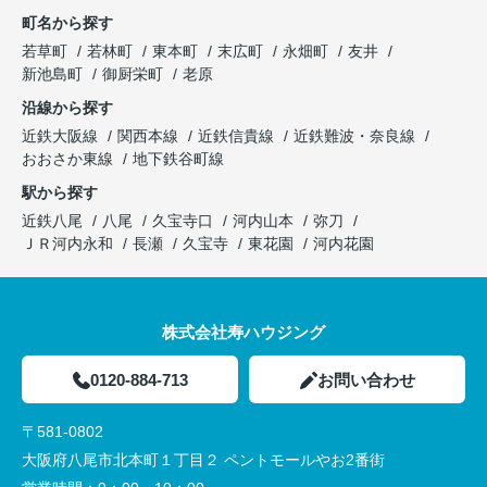
町名から探す
若草町
若林町
東本町
末広町
永畑町
友井
新池島町
御厨栄町
老原
沿線から探す
近鉄大阪線
関西本線
近鉄信貴線
近鉄難波・奈良線
おおさか東線
地下鉄谷町線
駅から探す
近鉄八尾
八尾
久宝寺口
河内山本
弥刀
ＪＲ河内永和
長瀬
久宝寺
東花園
河内花園
株式会社寿ハウジング
0120-884-713
お問い合わせ
〒581-0802
大阪府八尾市北本町１丁目２ ペントモールやお2番街