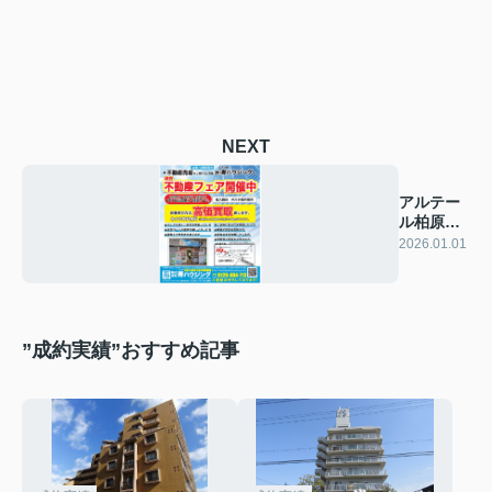
NEXT
アルテー
ル柏原成
約御礼
2026.01.01
”成約実績”おすすめ記事