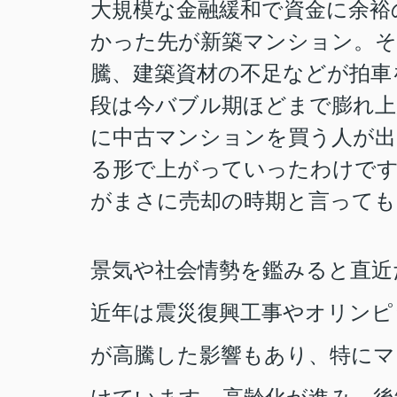
大規模な金融緩和で資金に余裕
かった先が新築マンション。そ
騰、建築資材の不足などが拍車
段は今バブル期ほどまで膨れ
に中古マンションを買う人が出
る形で上がっていったわけで
がまさに売却の時期と言っても
景気や社会情勢を鑑みると直近
近年は震災復興工事やオリンピ
が高騰した影響もあり、特に
マ